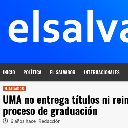
Saltar
al
contenido
INICIO
POLÍTICA
EL SALVADOR
INTERNACIONALES
EL SALVADOR
UMA no entrega títulos ni rei
proceso de graduación
6 años hace
Redacción