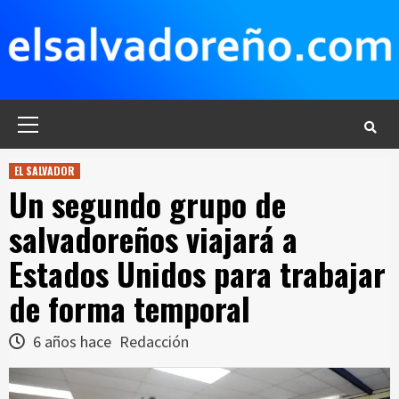
Saltar
al
contenido
Menú
principal
EL SALVADOR
Un segundo grupo de
salvadoreños viajará a
Estados Unidos para trabajar
de forma temporal
6 años hace
Redacción