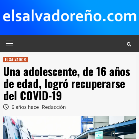
Saltar
al
contenido
Menú
principal
EL SALVADOR
Una adolescente, de 16 años
de edad, logró recuperarse
del COVID-19
6 años hace
Redacción