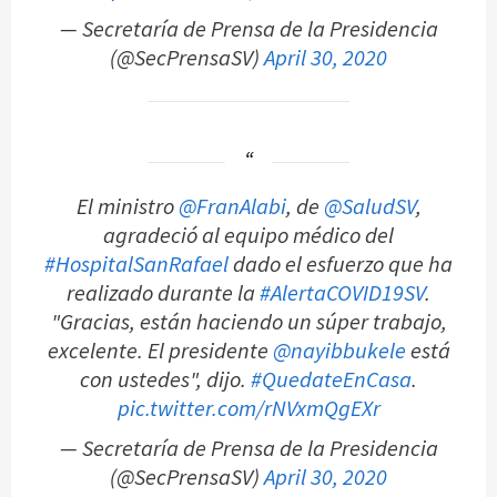
— Secretaría de Prensa de la Presidencia
(@SecPrensaSV)
April 30, 2020
El ministro
@FranAlabi
, de
@SaludSV
,
agradeció al equipo médico del
#HospitalSanRafael
dado el esfuerzo que ha
realizado durante la
#AlertaCOVID19SV
.
"Gracias, están haciendo un súper trabajo,
excelente. El presidente
@nayibbukele
está
con ustedes", dijo.
#QuedateEnCasa
.
pic.twitter.com/rNVxmQgEXr
— Secretaría de Prensa de la Presidencia
(@SecPrensaSV)
April 30, 2020