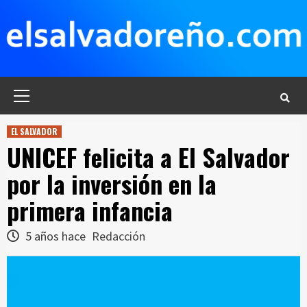
Saltar
al
contenido
Menú
principal
EL SALVADOR
UNICEF felicita a El Salvador
por la inversión en la
primera infancia
5 años hace
Redacción