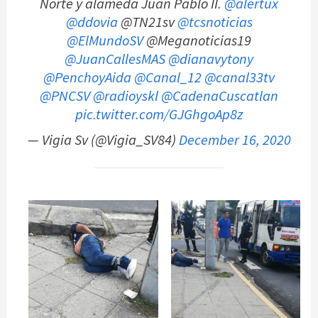
Norte y alameda Juan Pablo II.
@alertux
@ddovia
@TN21sv
@tcsnoticias
@ElMundoSV
@Meganoticias19
@JuanCallesMAS
@dianavytony
@PenchoyAida
@Canal_12
@canal33tv
@PNCSV
@radioyskl
@CadenaCuscatlan
pic.twitter.com/GJGhgoAp8z
— Vigia Sv (@Vigia_SV84)
December 16, 2020