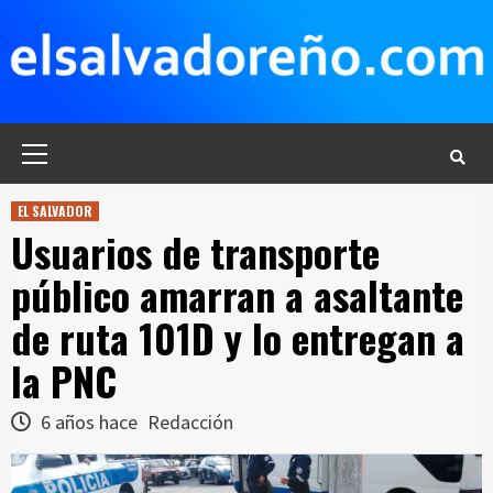
Saltar
al
contenido
Menú
principal
EL SALVADOR
Usuarios de transporte
público amarran a asaltante
de ruta 101D y lo entregan a
la PNC
6 años hace
Redacción