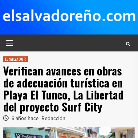
Saltar
al
contenido
Menú
principal
EL SALVADOR
Verifican avances en obras
de adecuación turística en
Playa El Tunco, La Libertad
del proyecto Surf City
6 años hace
Redacción