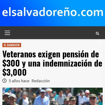
Saltar
al
contenido
Menú
principal
EL SALVADOR
Veteranos exigen pensión de
$300 y una indemnización de
$3,000
5 años hace
Redacción