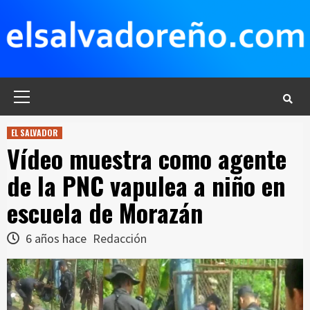
Saltar
al
contenido
Menú
principal
EL SALVADOR
Vídeo muestra como agente
de la PNC vapulea a niño en
escuela de Morazán
6 años hace
Redacción