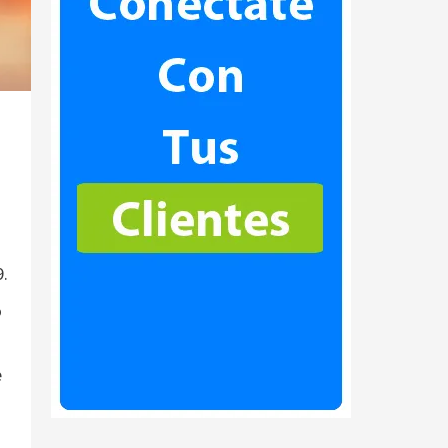
9.
o
e