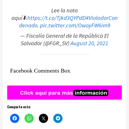
Lee la nota
aquí⬇️:
https://t.co/Tjkd3QYPdD
#VioladorCon
denado
.
pic.twitter.com/OwoyFW6im9
— Fiscalía General de la República El
Salvador (@FGR_SV)
August 20, 2021
Facebook Comments Box
Comparte esto: