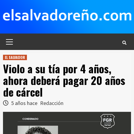
Saltar
al
contenido
Menú
principal
EL SALVADOR
Violo a su tía por 4 años,
ahora deberá pagar 20 años
de cárcel
5 años hace
Redacción