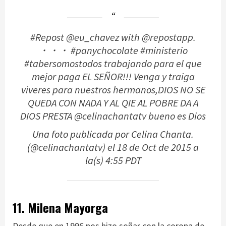
#Repost @eu_chavez with @repostapp.
・・・ #panychocolate #ministerio
#tabersomostodos trabajando para el que
mejor paga EL SEÑOR!!! Venga y traiga
viveres para nuestros hermanos,DIOS NO SE
QUEDA CON NADA Y AL QIE AL POBRE DA A
DIOS PRESTA @celinachantatv bueno es Dios
Una foto publicada por Celina Chanta.
(@celinachantatv) el
18 de Oct de 2015 a
la(s) 4:55 PDT
11. Milena Mayorga
Desde que en 1996 nos hizo soñar con la corona de