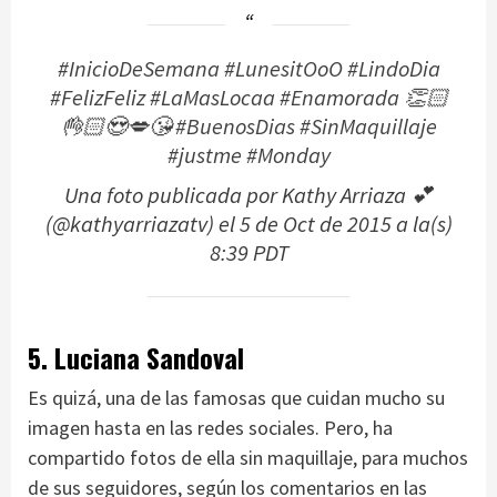
#InicioDeSemana #LunesitOoO #LindoDia
#FelizFeliz #LaMasLocaa #Enamorada 👏🏻
👌🏻😍💋😘 #BuenosDias #SinMaquillaje
#justme #Monday
Una foto publicada por Kathy Arriaza 💕
(@kathyarriazatv) el
5 de Oct de 2015 a la(s)
8:39 PDT
5. Luciana Sandoval
Es quizá, una de las famosas que cuidan mucho su
imagen hasta en las redes sociales. Pero, ha
compartido fotos de ella sin maquillaje, para muchos
de sus seguidores, según los comentarios en las