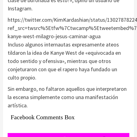
clase de bufonada es esto?», opinó un usuario de
Instagram.
https://twitter.com/KimKardashian/status/1302787822
ref_src=twsrc%5Etfw%7Ctwcamp%5Etweetembed%7Ct
kanye-west-milagro-jesus-caminar-agua
Incluso algunos internautas expresamente ateos
tildaron la idea de Kanye West de «equivocada en
todo sentido y ofensiva», mientras que otros
conjeturaron con que el rapero haya fundado un
culto propio.
Sin embargo, no faltaron aquellos que interpretaron
la escena simplemente como una manifestación
artística.
Facebook Comments Box