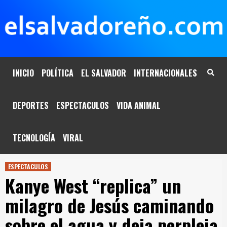
Saltar
al
contenido
INICIO
POLÍTICA
EL SALVADOR
INTERNACIONALES
DEPORTES
ESPECTACULOS
VIDA ANIMAL
TECNOLOGÍA
VIRAL
ESPECTACULOS
Kanye West “replica” un
milagro de Jesús caminando
sobre el agua y deja perpleja