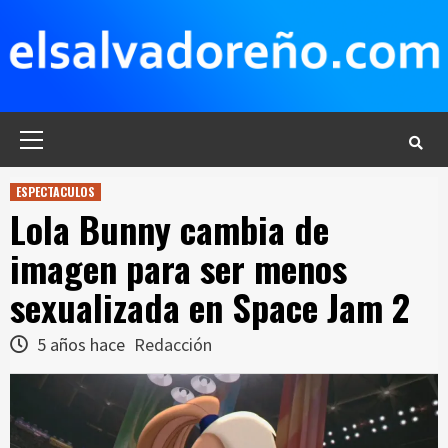
Saltar
al
contenido
Menú
principal
ESPECTACULOS
Lola Bunny cambia de
imagen para ser menos
sexualizada en Space Jam 2
5 años hace
Redacción