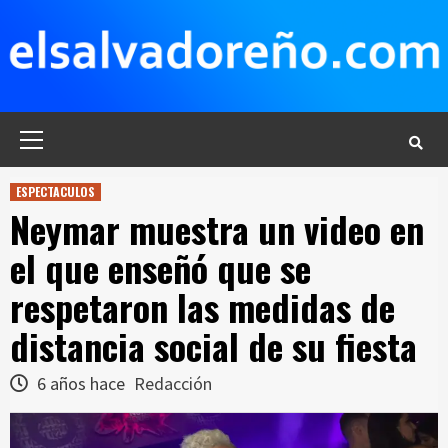
Saltar
al
contenido
Menú
principal
ESPECTACULOS
Neymar muestra un video en
el que enseñó que se
respetaron las medidas de
distancia social de su fiesta
6 años hace
Redacción