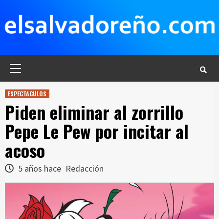
Saltar
al
contenido
Menú
principal
ESPECTACULOS
Piden eliminar al zorrillo
Pepe Le Pew por incitar al
acoso
5 años hace
Redacción