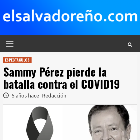
Saltar
al
contenido
Menú
principal
ESPECTACULOS
Sammy Pérez pierde la
batalla contra el COVID19
5 años hace
Redacción