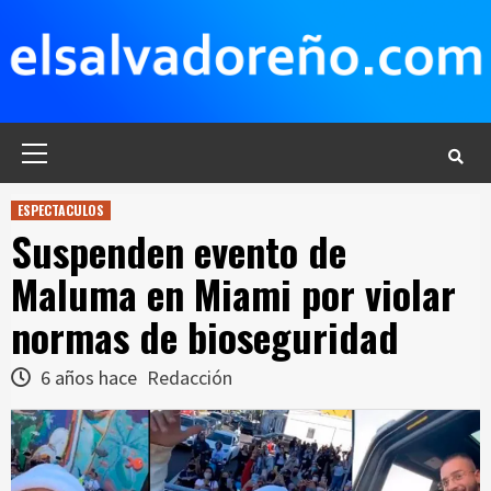
Saltar
al
contenido
Menú
principal
ESPECTACULOS
Suspenden evento de
Maluma en Miami por violar
normas de bioseguridad
6 años hace
Redacción