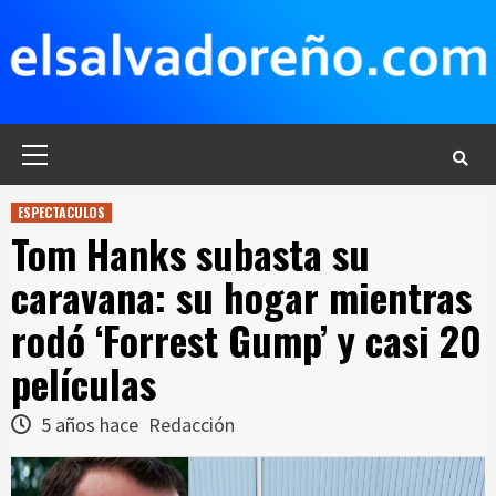
Saltar
al
contenido
Menú
principal
ESPECTACULOS
Tom Hanks subasta su
caravana: su hogar mientras
rodó ‘Forrest Gump’ y casi 20
películas
5 años hace
Redacción