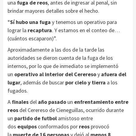
una
fuga de reos
, antes de ingresar al penal, sin
brindar mayores detalles sobre el hecho.
“
Sí hubo una fuga
y tenemos un operativo para
lograr la
recaptura
. Y estamos en el conteo de…
(cuántos escaparon)”.
Aproximadamente a las dos de la tarde las
autoridades se dieron cuenta de la fuga de los
internos, por lo que de inmediato se implementó
un
operativo al interior del Cerereso
y
afuera del
lugar
, además de buscar
por cielo y tierra
a los
fugados.
A
finales
del
año pasado
un
enfrentamiento
entre
reos
del Cerereso de Cieneguillas, ocurrido durante
un
partido de futbol
amistoso entre
dos
equipos
conformados por
reos
provocó
la
muerte de 16 personas
y dejó al
menos 8