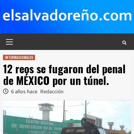
Saltar
al
contenido
Menú
principal
INTERNACIONALES
12 reos se fugaron del penal
de MÉXICO por un túnel.
6 años hace
Redacción