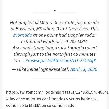
Nothing left of Mama Dee's Cafe just outside
of Bassfield, MS where 3 lost their lives. This
#Tornado
at one point had Doppler radar
estimated winds of 170-205 MPH.
A second strong long-track tornado rolled
through just to the north just 45 minutes
later!
#mswx
pic.twitter.com/TU73sC6SjX
— Mike Seidel (@mikeseidel)
April 13, 2020
https://twitter.com/_oddchild/status/12496919474654
«Hay once muertes confirmadas y varios heridos»,
comunicó la MEMA en su comunicado.