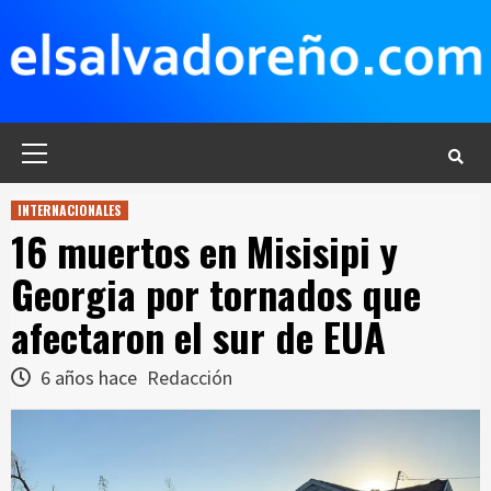
Saltar
al
contenido
Menú
principal
INTERNACIONALES
16 muertos en Misisipi y
Georgia por tornados que
afectaron el sur de EUA
6 años hace
Redacción