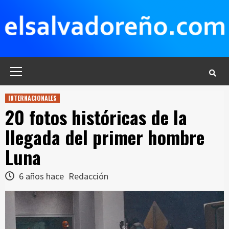
Saltar
al
contenido
Menú
principal
INTERNACIONALES
20 fotos históricas de la
llegada del primer hombre
Luna
6 años hace
Redacción