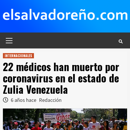
Saltar
al
contenido
Menú
principal
INTERNACIONALES
22 médicos han muerto por
coronavirus en el estado de
Zulia Venezuela
6 años hace
Redacción