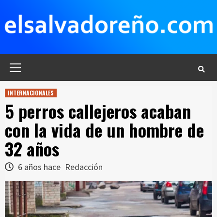
Saltar
al
contenido
Menú
principal
INTERNACIONALES
5 perros callejeros acaban
con la vida de un hombre de
32 años
6 años hace
Redacción