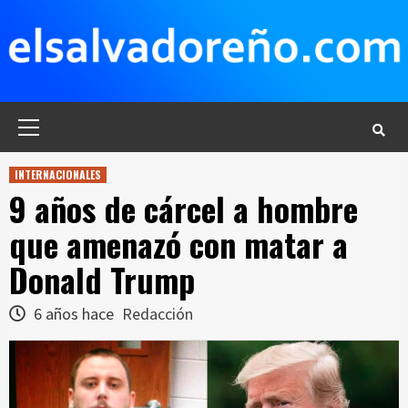
Saltar
al
contenido
Menú
principal
INTERNACIONALES
9 años de cárcel a hombre
que amenazó con matar a
Donald Trump
6 años hace
Redacción