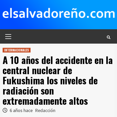
Saltar
al
contenido
Menú
principal
INTERNACIONALES
A 10 años del accidente en la
central nuclear de
Fukushima los niveles de
radiación son
extremadamente altos
6 años hace
Redacción