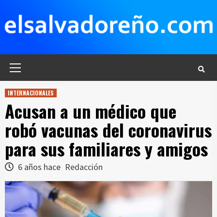
Saltar
al
contenido
Menú
principal
INTERNACIONALES
Acusan a un médico que
robó vacunas del coronavirus
para sus familiares y amigos
6 años hace
Redacción