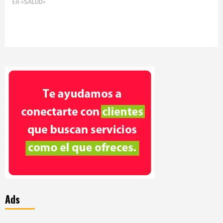
En «SALUD»
Ads