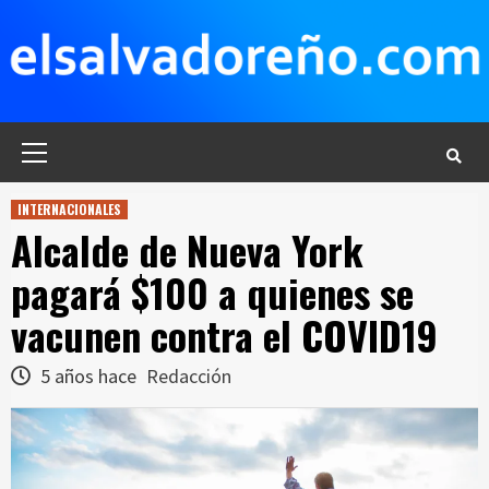
Saltar
al
contenido
Menú
principal
INTERNACIONALES
Alcalde de Nueva York
pagará $100 a quienes se
vacunen contra el COVID19
5 años hace
Redacción