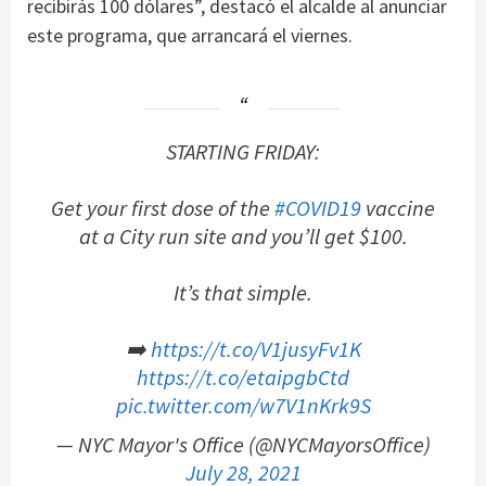
recibirás 100 dólares”, destacó el alcalde al anunciar
este programa, que arrancará el viernes.
STARTING FRIDAY:
Get your first dose of the
#COVID19
vaccine
at a City run site and you’ll get $100.
It’s that simple.
➡️
https://t.co/V1jusyFv1K
https://t.co/etaipgbCtd
pic.twitter.com/w7V1nKrk9S
— NYC Mayor's Office (@NYCMayorsOffice)
July 28, 2021