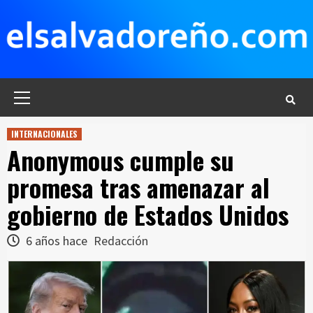
Saltar
al
contenido
Menú
principal
INTERNACIONALES
Anonymous cumple su
promesa tras amenazar al
gobierno de Estados Unidos
6 años hace
Redacción