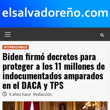
Saltar
al
contenido
Menú
principal
INTERNACIONALES
Biden firmó decretos para
proteger a los 11 millones de
indocumentados amparados
en el DACA y TPS
6 años hace
Redacción