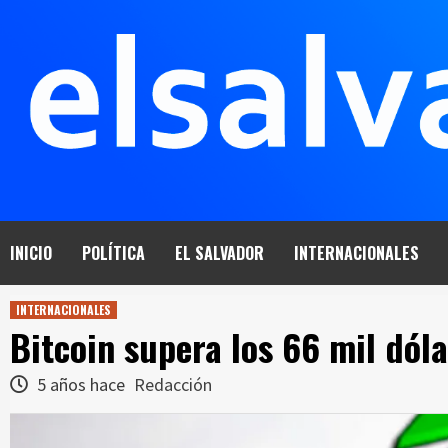
Saltar
al
contenido
INICIO
POLÍTICA
EL SALVADOR
INTERNACIONALES
INTERNACIONALES
Bitcoin supera los 66 mil dól
5 años hace
Redacción