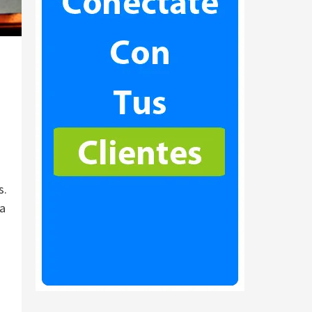
s.
ia