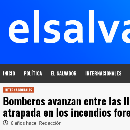
Saltar
al
contenido
INICIO
POLÍTICA
EL SALVADOR
INTERNACIONALES
INTERNACIONALES
Bomberos avanzan entre las l
atrapada en los incendios fore
6 años hace
Redacción