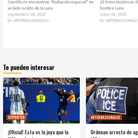
Científicos encuentran “Radiación espacial” en
20 fotos históricas d
un lado oculto de la Luna
hombre Luna
septiembre 28, 2020
mayo 28, 2020
En «INTERNACIONALES»
En «INTERNACIONALE
Te pueden interesar
DEPORTES
INTERNACIONALES
¡Oficial! Esta es la joya que la
Ordenan arresto de ag