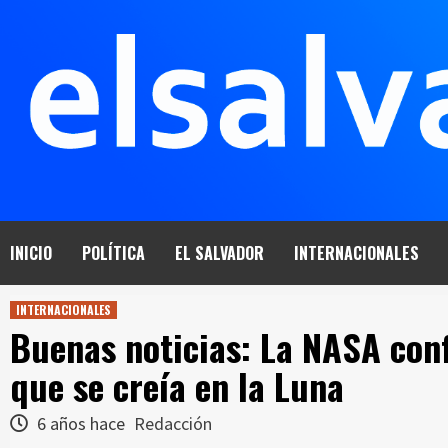
Saltar
al
contenido
INICIO
POLÍTICA
EL SALVADOR
INTERNACIONALES
INTERNACIONALES
Buenas noticias: La NASA con
que se creía en la Luna
6 años hace
Redacción