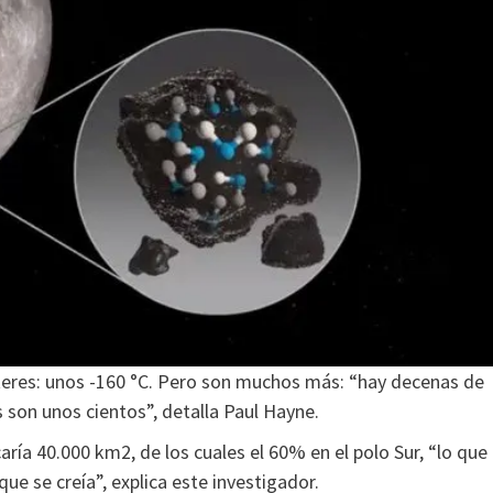
áteres: unos -160 °C. Pero son muchos más: “hay decenas de
 son unos cientos”, detalla Paul Hayne.
ría 40.000 km2, de los cuales el 60% en el polo Sur, “lo que
ue se creía”, explica
este investigador.