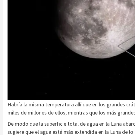
Habría la misma temperatura allí que en los grandes cr
miles de millones de ellos, mientras que los más grandes
De modo que la superficie total de agua en la Luna abarca
sugiere que el agua está más extendida en la Luna de lo q