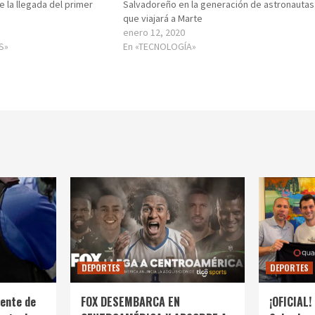
e la llegada del primer
Salvadoreño en la generación de astronautas
que viajará a Marte
enero 12, 2020
S»
En «TECNOLOGÍA»
DEPORTES
DEPORTES
ente de
FOX DESEMBARCA EN
¡OFICIAL! 