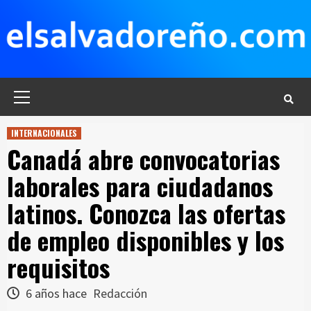
Saltar
al
contenido
Menú
principal
INTERNACIONALES
Canadá abre convocatorias
laborales para ciudadanos
latinos. Conozca las ofertas
de empleo disponibles y los
requisitos
6 años hace
Redacción