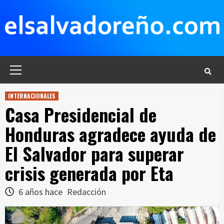
Saltar
al
contenido
Menú
principal
INTERNACIONALES
Casa Presidencial de
Honduras agradece ayuda de
El Salvador para superar
crisis generada por Eta
6 años hace
Redacción