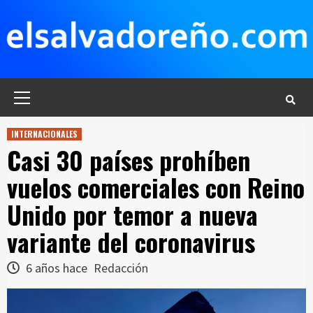
Saltar
al
contenido
Menú
principal
INTERNACIONALES
Casi 30 países prohíben
vuelos comerciales con Reino
Unido por temor a nueva
variante del coronavirus
6 años hace
Redacción