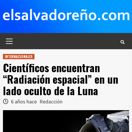
Saltar
al
contenido
Menú
principal
INTERNACIONALES
Científicos encuentran
“Radiación espacial” en un
lado oculto de la Luna
6 años hace
Redacción