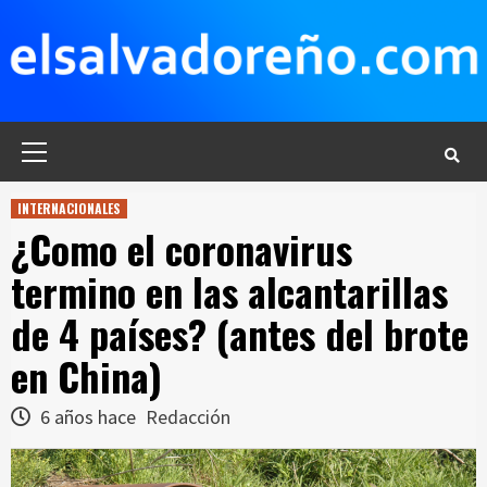
Saltar
al
contenido
Menú
principal
INTERNACIONALES
¿Como el coronavirus
termino en las alcantarillas
de 4 países? (antes del brote
en China)
6 años hace
Redacción