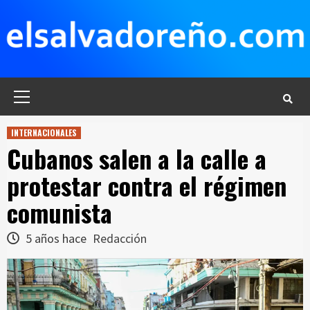
Saltar
al
contenido
Menú
principal
INTERNACIONALES
Cubanos salen a la calle a
protestar contra el régimen
comunista
5 años hace
Redacción