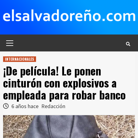
Saltar
al
contenido
Menú
principal
INTERNACIONALES
¡De película! Le ponen
cinturón con explosivos a
empleada para robar banco
6 años hace
Redacción