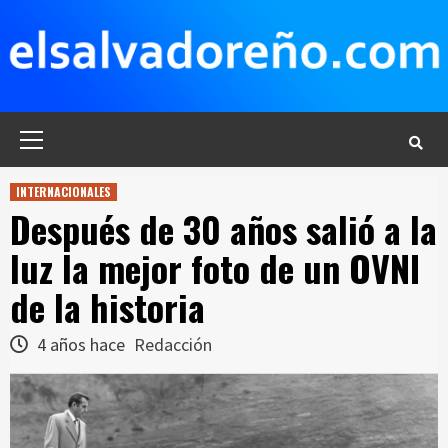
Saltar
al
contenido
Menú
principal
INTERNACIONALES
Después de 30 años salió a la
luz la mejor foto de un OVNI
de la historia
4 años hace
Redacción