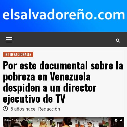
Saltar
al
contenido
Menú
principal
INTERNACIONALES
Por este documental sobre la
pobreza en Venezuela
despiden a un director
ejecutivo de TV
5 años hace
Redacción