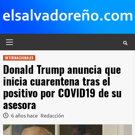
Saltar
al
contenido
Menú
principal
INTERNACIONALES
Donald Trump anuncia que
inicia cuarentena tras el
positivo por COVID19 de su
asesora
6 años hace
Redacción