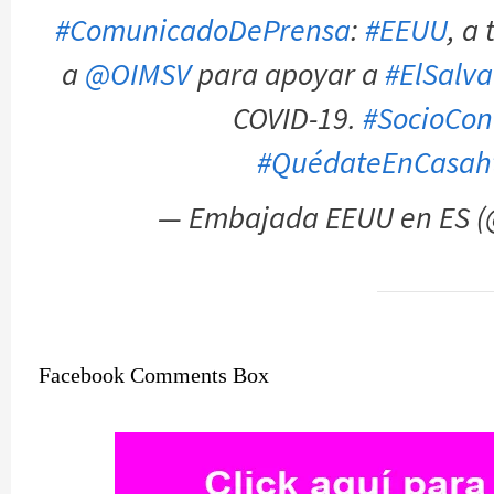
#ComunicadoDePrensa
:
#EEUU
, a
a
@OIMSV
para apoyar a
#ElSalv
COVID-19.
#SocioCon
#QuédateEnCasa
h
— Embajada EEUU en ES 
Facebook Comments Box