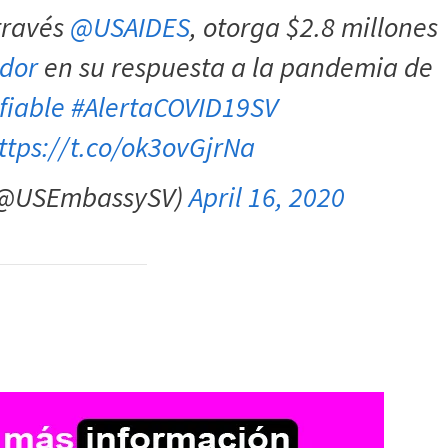
 través
@USAIDES
, otorga $2.8 millones
ador
en su respuesta a la pandemia de
fiable
#AlertaCOVID19SV
ttps://t.co/ok3ovGjrNa
(@USEmbassySV)
April 16, 2020