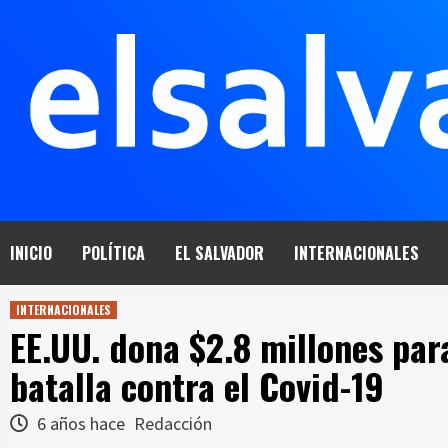
Saltar
al
contenido
INICIO
POLÍTICA
EL SALVADOR
INTERNACIONALES
INTERNACIONALES
EE.UU. dona $2.8 millones par
batalla contra el Covid-19
6 años hace
Redacción