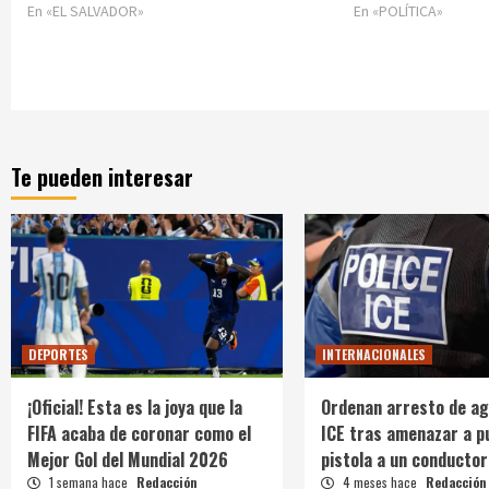
En «EL SALVADOR»
En «POLÍTICA»
Te pueden interesar
DEPORTES
INTERNACIONALES
¡Oficial! Esta es la joya que la
Ordenan arresto de ag
FIFA acaba de coronar como el
ICE tras amenazar a p
Mejor Gol del Mundial 2026
pistola a un conductor
1 semana hace
Redacción
4 meses hace
Redacción