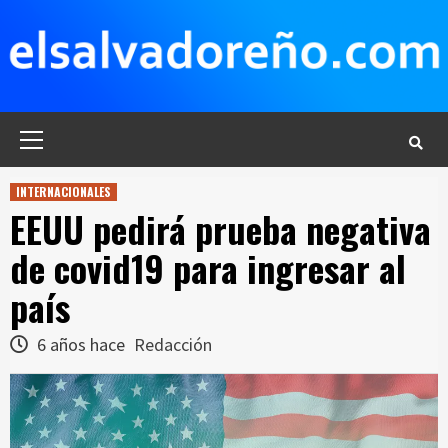
Saltar
al
contenido
Menú
principal
INTERNACIONALES
EEUU pedirá prueba negativa
de covid19 para ingresar al
país
6 años hace
Redacción