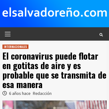
Saltar
al
contenido
Menú
principal
INTERNACIONALES
El coronavirus puede flotar
en gotitas de aire y es
probable que se transmita de
esa manera
6 años hace
Redacción