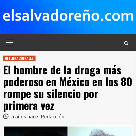
Saltar
al
contenido
Menú
principal
INTERNACIONALES
El hombre de la droga más
poderoso en México en los 80
rompe su silencio por
primera vez
5 años hace
Redacción