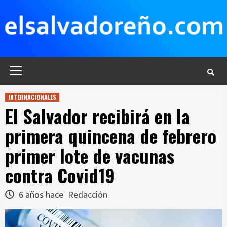
Saltar
al
contenido
Menú
principal
INTERNACIONALES
El Salvador recibirá en la
primera quincena de febrero
primer lote de vacunas
contra Covid19
6 años hace
Redacción