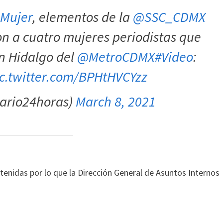
aMujer
, elementos de la
@SSC_CDMX
n a cuatro mujeres periodistas que
ón Hidalgo del
@MetroCDMX
#Video
:
ic.twitter.com/BPHtHVCYzz
ario24horas)
March 8, 2021
tenidas por lo que la Dirección General de Asuntos Internos