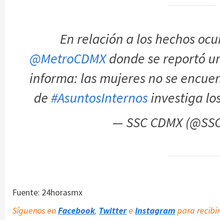
En relación a los hechos ocu
@MetroCDMX
donde se reportó un
informa: las mujeres no se encuen
de
#AsuntosInternos
investiga lo
— SSC CDMX (@SS
Fuente: 24horasmx
Síguenos en
Facebook
,
Twitter
e
Instagram
para recibir