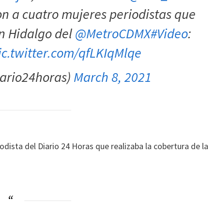
n a cuatro mujeres periodistas que
ón Hidalgo del
@MetroCDMX
#Video
:
ic.twitter.com/qfLKIqMlqe
ario24horas)
March 8, 2021
dista del Diario 24 Horas que realizaba la cobertura de la