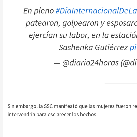
En pleno
#DíaInternacionalDeL
patearon, golpearon y esposaro
ejercían su labor, en la estaci
Sashenka Gutiérrez
p
— @diario24horas (@di
Sin embargo, la SSC manifestó que las mujeres fueron re
intervendría para esclarecer los hechos.