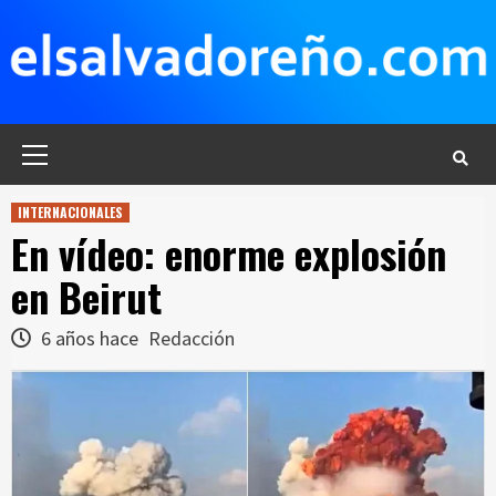
Saltar
al
contenido
Menú
principal
INTERNACIONALES
En vídeo: enorme explosión
en Beirut
6 años hace
Redacción